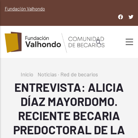
Pasar
Fundación Valhondo
al
contenido
principal
Sobrescribir
Inicio
-
Noticias · Red de becarios
-
article
enlaces
ENTREVISTA: ALICIA
de
DÍAZ MAYORDOMO.
ayuda
a
RECIENTE BECARIA
la
navegación
PREDOCTORAL DE LA