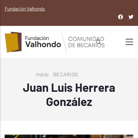
Pasar
Fundación Valhondo
al
contenido
principal
Sobrescribir
Inicio
-
BECARIOS
-
portfolio
enlaces
Juan Luis Herrera
de
González
ayuda
a
la
navegación