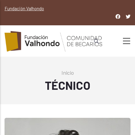
Pasar
Fundación Valhondo
al
contenido
principal
Sobrescribir
Inicio
enlaces
TÉCNICO
de
ayuda
a
la
navegación